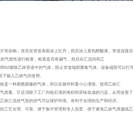
片等杂物；首先在管道表面涂上红丹，然后涂上黄色醇酸漆。管道连接后
气压的气密性进行检查，检查是否有漏气，然后在汇流间和乙
用N2驱除乙炔管道中的气体，防止管道端部聚集气体。设备端部可以打
况下输入乙炔气供使用。
炔是一种易燃易爆的气体，所以在操作时要小心谨慎。使用乙炔汇
气质量。它还消除了工厂内电石渣的堆积和异味造成的污染，从而改善了
乙炔汇流排气室的供气可以保护环境。有利于合理的生产和经济。
间工艺合理、可靠、便于集中管理和专人负责，便于避免乙炔气泄漏或乙