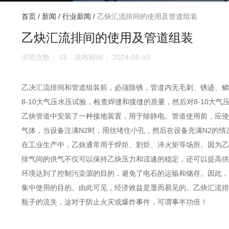
首页
/
新闻
/
行业新闻
/
乙炔汇流排间的使用及管道组装
乙炔汇流排间的使用及管道组装
浏览次数：
65
发布时间： 2024-05-10
乙决汇流排间和管道组装前，必须除锈，管道内无毛刺、锈迹、鳞
8-10大气压水压试验，检查焊缝和接缝的质量，然后对8-10大
乙炔管道中安装了一种接地装置，用于除静电。管道使用前，应使
气体，当设备注满N2时，用丝堵住小孔，然后在设备充满N2的情
在工业生产中，乙炔通常用于焊炬、割炬、淬火矩等场所。因为乙
排气间的供气不仅可以保持乙炔压力和流速的稳定，还可以提高供
环境达到了控制污染源的目的，避免了电石的运输和储存。因此，
集中使用的目的。由此可见，经济效益是显而易见的。乙炔汇流排
瓶子的流失，这对于防止火灾或爆炸事件，可谓事半功倍！